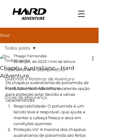
Post
Todos posts
Thiago Fernandes
Todos posts
20 de jan. de 2023
1 min de leitura
Chapéu Australiano - Hard
Institucional e Coorporativo
Adventure
Destinos e Roteiros de Aventura
Os chapéus australianos de poliamida da 
Produtos Hard Adventure
Hard Adventure são uma excelente opção 
para proteção solar devido a várias 
Dicas de segurança.
características:
Respirabilidade: O poliamida é um 
tecido leve e respirável, que ajuda a 
manter a cabeça fresca e seca em 
condições quentes.
Proteção UV: A maioria dos chapéus 
australianos de poliamida são feitos 