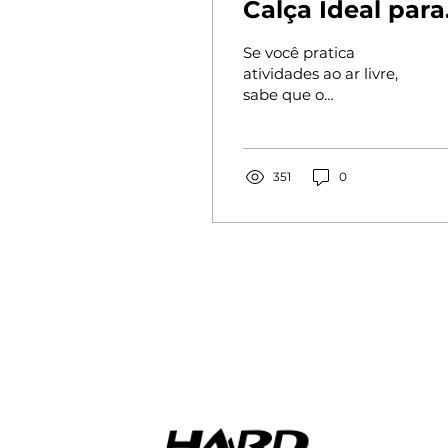
Calça Ideal para
Trekking, Trilha
Se você pratica
Aventura
atividades ao ar livre,
sabe que o
equipamento certo faz
toda a diferença. Entre
todos os itens
essenciais, a escolha
351
0
da...