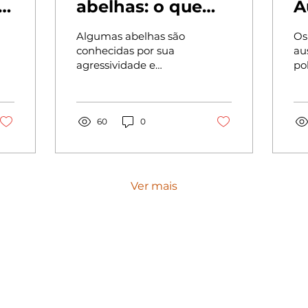
abelhas: o que
A
 e
fazer?
H
Algumas abelhas são
Os
conhecidas por sua
au
agressividade e
po
podem ser perigosas
Ad
se se sentirem
ex
ameaçadas. Saiba
pr
como se proteger e
60
0
vár
agir em...
Ver mais