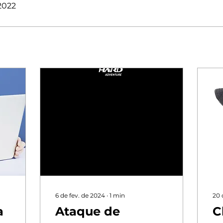
 2022
6 de fev. de 2024
∙
1
min
20 
a
Ataque de
C