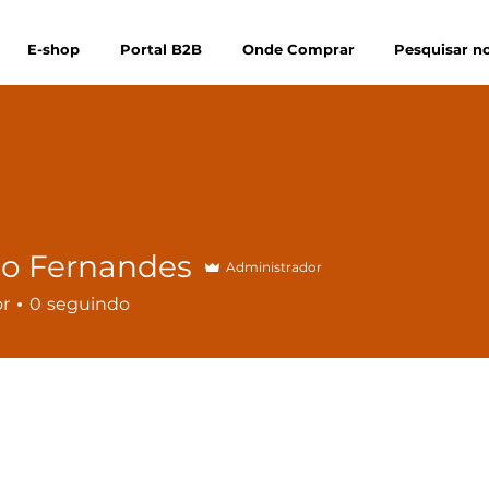
E-shop
Portal B2B
Onde Comprar
Pesquisar no
go Fernandes
Administrador
or
0
seguindo