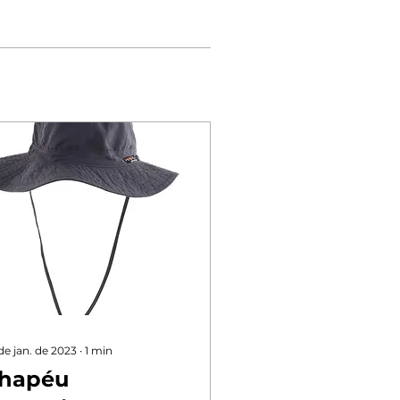
de jan. de 2023
∙
1
min
hapéu