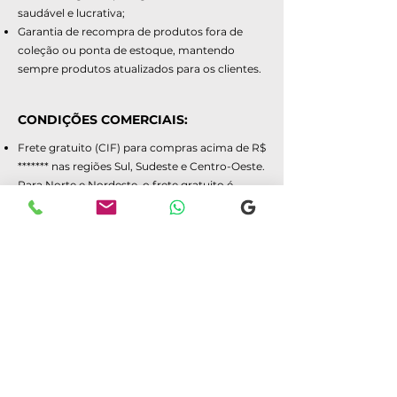
saudável e lucrativa;
Garantia de recompra de produtos fora de
coleção ou ponta de estoque, mantendo
sempre produtos atualizados para os clientes.
CONDIÇÕES COMERCIAIS:
Frete gratuito (CIF) para compras acima de R$
******* nas regiões Sul, Sudeste e Centro-Oeste.
Para Norte e Nordeste, o frete gratuito é
mediante negociação prévia.
Frete (FOB) pago pelo revendedor para
compras abaixo de R$******* e para regiões
Norte e Nordeste.
Entrega imediata mais prazo de transporte
para produtos em estoque. Produção de até
30 dias úteis mais prazo de transporte.
Não trabalhamos com estoque virtual ou
produtos consignados.
Envio realizado pela
Braspress*/Rodonaves*/Correios* em caso de