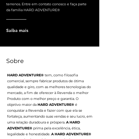
terrenos. Entre em contato conosco e faça parte
da família HARD ADVENTURE®
Saiba mais
Sobre
HARD ADVENTURE®
tem, como filosofia
comercial, sempre fabricar produtos de ótima
qualidade e giro, com as melhores tecnologias do
mercado, a fim de oferecer à Revenda o melhor
Produto com o melhor preço e garantia. O
objetivo maior da
HARD ADVENTURE®
é
conquistar a Revenda e fazer com que ela se
fortaleça, aumentando suas vendas e seu lucro, em
uma relação duradoura e próspera.
A HARD
ADVENTURE®
prima pela excelência, ética,
legalidade e honestidade.
A HARD ADVENTURE®