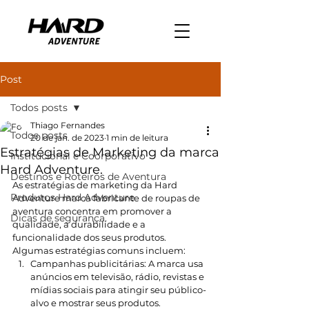
Post
Todos posts
Thiago Fernandes
Todos posts
20 de jan. de 2023
1 min de leitura
Estratégias de Marketing da marca
Institucional e Coorporativo
Hard Adventure.
Destinos e Roteiros de Aventura
As estratégias de marketing da Hard 
Produtos Hard Adventure
Adventure marca fabricante de roupas de 
aventura concentra em promover a 
Dicas de segurança.
qualidade, a durabilidade e a 
funcionalidade dos seus produtos. 
Algumas estratégias comuns incluem:
Campanhas publicitárias: A marca usa 
anúncios em televisão, rádio, revistas e 
mídias sociais para atingir seu público-
alvo e mostrar seus produtos.